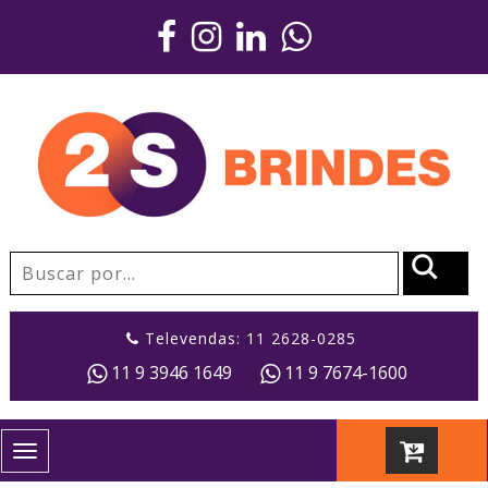
Televendas: 11 2628-0285
11 9 3946 1649
11 9 7674-1600
Toggle
navigation