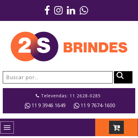
Televendas: 11 2628-0285
11 9 3946 1649
11 9 7674-1600
Toggle
navigation