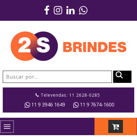
Televendas: 11 2628-0285
11 9 3946 1649
11 9 7674-1600
Toggle
navigation