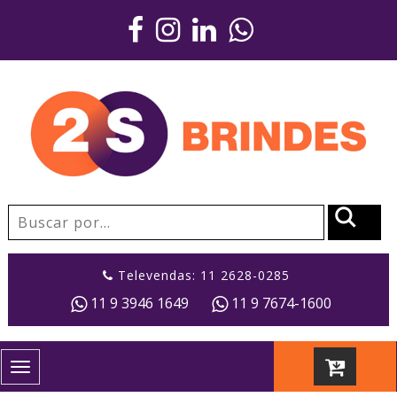
Televendas: 11 2628-0285
11 9 3946 1649
11 9 7674-1600
Toggle
navigation