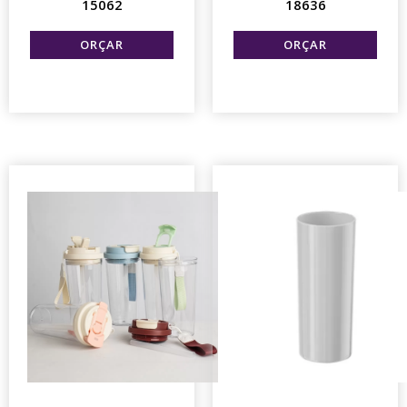
15062
18636