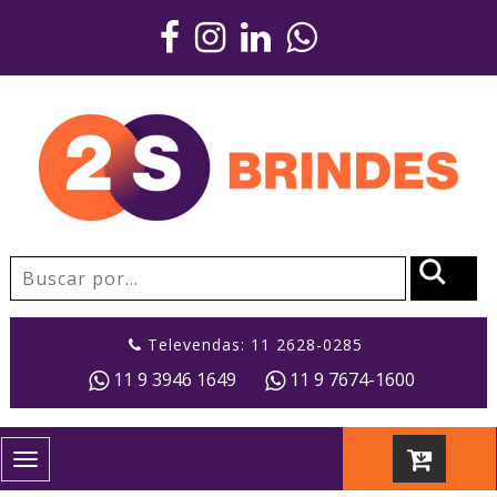
Televendas: 11 2628-0285
11 9 3946 1649
11 9 7674-1600
Toggle
navigation