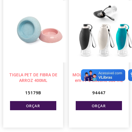
TIGELA PET DE FIBRA DE
MOLLY. Squeeze para PET
ARROZ 400ML
em PP e silicone 580 mL
15179B
94447