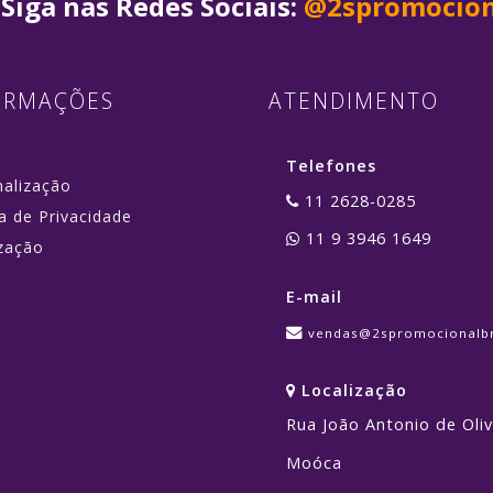
Siga nas Redes Sociais:
@2spromocion
ORMAÇÕES
ATENDIMENTO
Telefones
nalização
11 2628-0285
ca de Privacidade
11 9 3946 1649
zação
E-mail
vendas@2spromocionalbr
Localização
Rua João Antonio de Oliv
Moóca