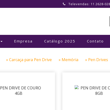
Televendas: 11 2628-02
Empresa
Catálogo 2025
Contato
» Carcaça para Pen Drive
» Memória
» Pen Driv