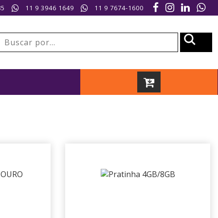
85
11 9 3946 1649
11 9 7674-1600
es