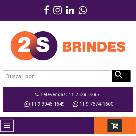
Televendas: 11 2628-0285
11 9 3946 1649
11 9 7674-1600
Toggle
navigation