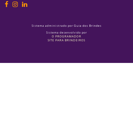
Sistema administrado por
Guia dos Brindes
Sistema desenvolvido por
O PROGRAMADOR
SITE PARA BRINDEIROS