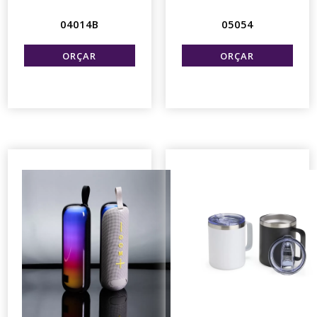
04014B
05054