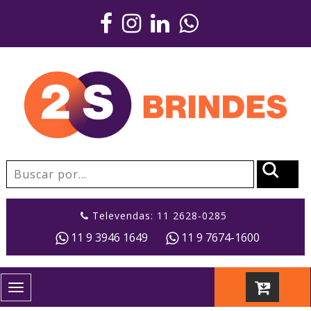
Televendas: 11 2628-0285
11 9 3946 1649
11 9 7674-1600
Toggle
navigation