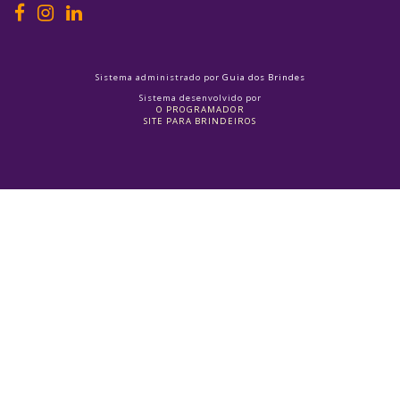
Sistema administrado por
Guia dos Brindes
Sistema desenvolvido por
O PROGRAMADOR
SITE PARA BRINDEIROS