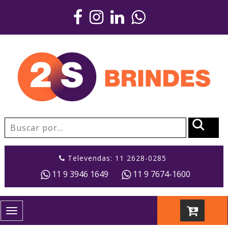
Televendas: 11 2628-0285
11 9 3946 1649
11 9 7674-1600
Toggle
navigation